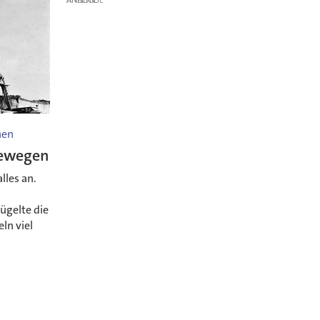
nen
bewegen
lles an.
ügelte die
ln viel