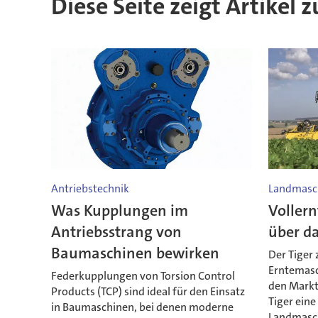
Diese Seite zeigt Artikel 
Antriebstechnik
Landmasc
Was Kupplungen im
Vollern
Antriebsstrang von
über d
Baumaschinen bewirken
Der Tiger 
Erntemasc
Federkupplungen von Torsion Control
den Markt
Products (TCP) sind ideal für den Einsatz
Tiger eine
in Baumaschinen, bei denen moderne
Landmaschi