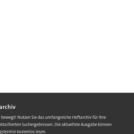
archiv
e bewegt! Nutzen Sie das umfangreiche Heftarchiv für Ihre
detaillierten Suchergebnissen. Die aktuellste Ausgabe können
gstermin kostenlos lesen.