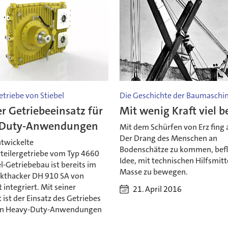
etriebe von Stiebel
Die Geschichte der Baumaschi
er Getriebeeinsatz für
Mit wenig Kraft viel 
-Duty-Anwendungen
Mit dem Schürfen von Erz fing a
Der Drang des Menschen an
twickelte
Bodenschätze zu kommen, befl
teilergetriebe vom Typ 4660
Idee, mit technischen Hilfsmitte
l-Getriebebau ist bereits im
Masse zu bewegen.
kthacker DH 910 SA von
integriert. Mit seiner
21. April 2016
t ist der Einsatz des Getriebes
ren Heavy-Duty-Anwendungen