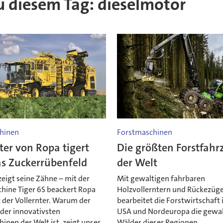
zu diesem Tag: dieselmotor
hinen
Forstmaschinen
ter von Ropa tigert
Die größten Forstfahr
as Zuckerrübenfeld
der Welt
zeigt seine Zähne – mit der
Mit gewaltigen fahrbaren
hine Tiger 6S beackert Ropa
Holzvollerntern und Rückezüg
 der Vollernter. Warum der
bearbeitet die Forstwirtschaft 
 der innovativsten
USA und Nordeuropa die gewa
nen der Welt ist, zeigt unser
Wälder dieser Regionen.