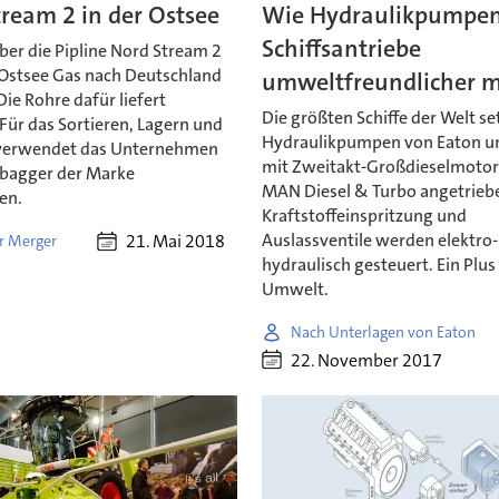
ream 2 in der Ostsee
Wie Hydraulikpumpe
Schiffsantriebe
über die Pipline Nord Stream 2
 Ostsee Gas nach Deutschland
umweltfreundlicher 
ie Rohre dafür liefert
Die größten Schiffe der Welt se
Für das Sortieren, Lagern und
Hydraulikpumpen von Eaton u
verwendet das Unternehmen
mit Zweitakt-Großdieselmoto
bagger der Marke
MAN Diesel & Turbo angetrieb
en.
Kraftstoffeinspritzung und
Auslassventile werden elektro-
21. Mai 2018
 Merger
hydraulisch gesteuert. Ein Plus 
Umwelt.
Nach Unterlagen von Eaton
22. November 2017