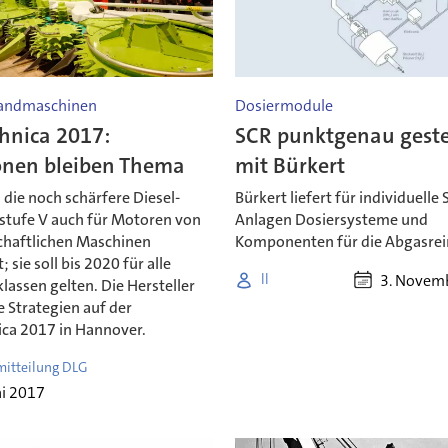
Landmaschinen
Dosiermodule
hnica 2017:
SCR punktgenau gest
onen bleiben Thema
mit Bürkert
die noch schärfere Diesel-
Bürkert liefert für individuelle 
stufe V auch für Motoren von
Anlagen Dosiersysteme und
chaftlichen Maschinen
Komponenten für die Abgasrei
 sie soll bis 2020 für alle
3. Novem
ll
lassen gelten. Die Hersteller
e Strategien auf der
ica 2017 in Hannover.
mitteilung DLG
ai 2017