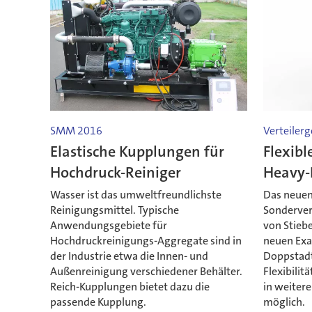
SMM 2016
Verteilerg
Elastische Kupplungen für
Flexibl
Hochdruck-Reiniger
Heavy
Wasser ist das umweltfreundlichste
Das neuen
Reinigungsmittel. Typische
Sonderver
Anwendungsgebiete für
von Stiebe
Hochdruckreinigungs-Aggregate sind in
neuen Exa
der Industrie etwa die Innen- und
Doppstadt 
Außenreinigung verschiedener Behälter.
Flexibilitä
Reich-Kupplungen bietet dazu die
in weite
passende Kupplung.
möglich.