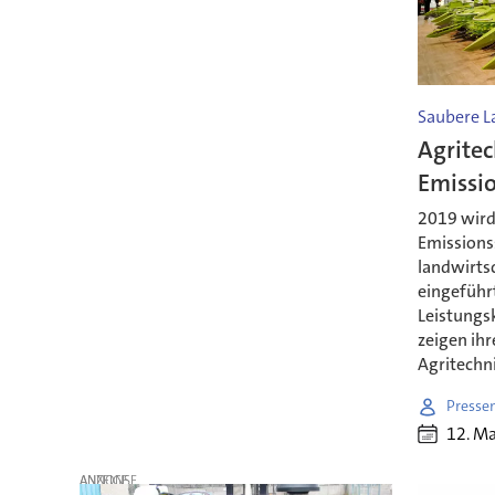
Saubere 
Agritec
Emissi
2019 wird 
Emissions
landwirts
eingeführt;
Leistungsk
zeigen ihr
Agritechn
Presse
12. M
ANZEIGE