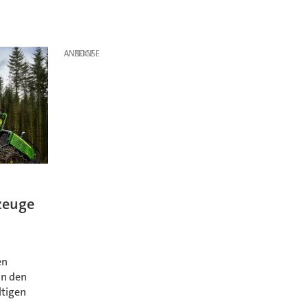
ANZEIGE
zeuge
en
in den
ltigen