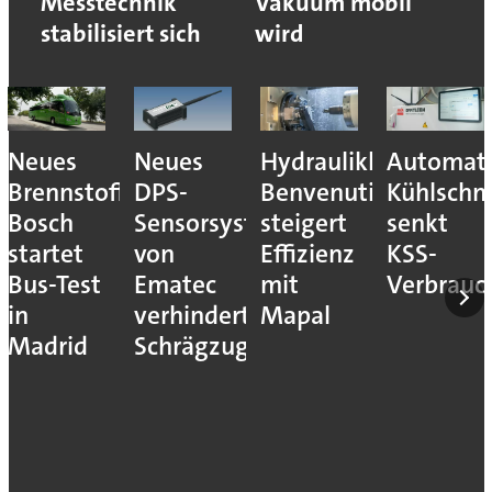
Messtechnik
Vakuum mobil
stabilisiert sich
wird
Neues
Neues
Hydraulikhersteller
Automati
Brennstoffzellensystem:
DPS-
Benvenuti
Kühlschm
Bosch
Sensorsystem
steigert
senkt
startet
von
Effizienz
KSS-
Bus-Test
Ematec
mit
Verbrauc
in
verhindert
Mapal
Madrid
Schrägzug