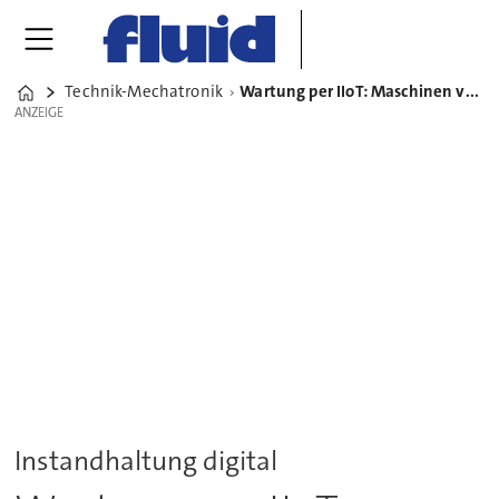
Technik-Mechatronik
Wartung per IIoT: Maschinen vernetzen, Messwerte analysieren
Home
ANZEIGE
ANZEIGE
Instandhaltung digital