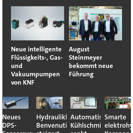
Neue intelligente
August
Flüssigkeits-, Gas-
Steinmeyer
und
bekommt neue
Vakuumpumpen
Führung
von KNF
Neues
Hydraulikhersteller
Automatisiertes
Smarte
DPS-
Benvenuti
Kühlschmierstoffm
elektrohy