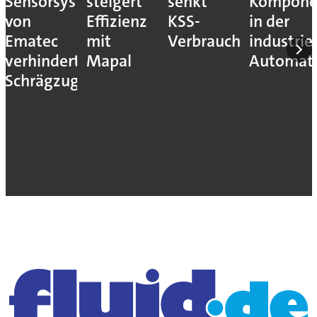
Sensorsystem
steigert
senkt
Kompone
von
Effizienz
KSS-
in der
Ematec
mit
Verbrauch
industrie
verhindert
Mapal
Automati
Schrägzug