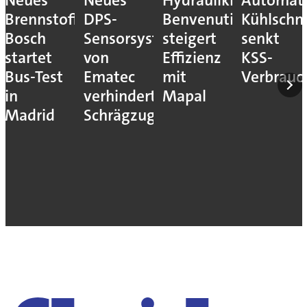
Neues
Neues
Hydraulikhersteller
Automati
Brennstoffzellensystem:
DPS-
Benvenuti
Kühlschm
Bosch
Sensorsystem
steigert
senkt
startet
von
Effizienz
KSS-
Bus-Test
Ematec
mit
Verbrauc
in
verhindert
Mapal
Madrid
Schrägzug