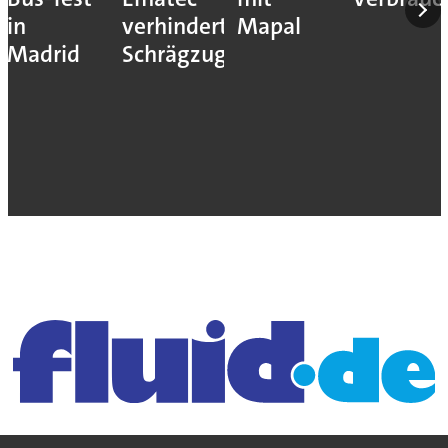
in
verhindert
Mapal
Madrid
Schrägzug