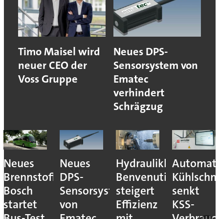
Timo Maisel wird
Neues DPS-
neuer CEO der
Sensorsystem von
Voss Gruppe
Ematec
verhindert
Schrägzug
Neues
Neues
Hydraulikhersteller
Automati
Brennstoffzellensystem:
DPS-
Benvenuti
Kühlschm
Bosch
Sensorsystem
steigert
senkt
startet
von
Effizienz
KSS-
Bus-Test
Ematec
mit
Verbrauc