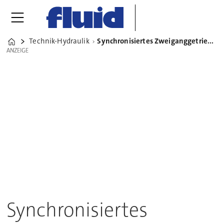
Technik-Hydraulik
Synchronisiertes Zweiganggetriebe für Fahrzeuge und Maschinen
Home
ANZEIGE
ANZEIGE
Synchronisiertes