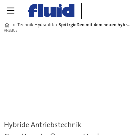
Technik-Hydraulik
Spritzgießen mit dem neuen hybriden Allrounder von Arburg
Home
ANZEIGE
ANZEIGE
Hybride Antriebstechnik