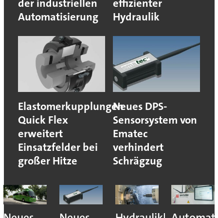
der industriellen
effizienter
Automatisierung
Hydraulik
Elastomerkupplungen
Neues DPS-
Quick Flex
Sensorsystem von
erweitert
Ematec
Einsatzfelder bei
verhindert
großer Hitze
Schrägzug
Neues
Neues
Hydraulikhersteller
Automati