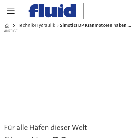
Technik-Hydraulik
Simotics DP Kranmotoren haben Wirkungsgradklasse IES1/IES2
Home
ANZEIGE
ANZEIGE
Für alle Häfen dieser Welt