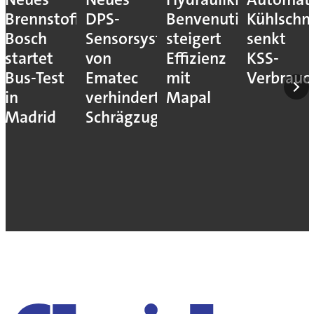
Brennstoffzellensystem:
DPS-
Benvenuti
Kühlschm
Bosch
Sensorsystem
steigert
senkt
startet
von
Effizienz
KSS-
Bus-Test
Ematec
mit
Verbrauc
in
verhindert
Mapal
Madrid
Schrägzug