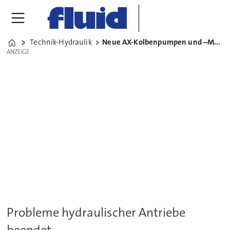
Technik-Hydraulik
Neue AX-Kolbenpumpen und –Motoren
Home
ANZEIGE
ANZEIGE
Probleme hydraulischer Antriebe
beendet