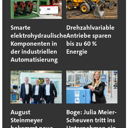
Smarte
Drehzahlvariable
elektrohydraulische
Antriebe sparen
Komponenten in
bis zu 60 %
der industriellen
Energie
Automatisierung
August
Boge: Julia Meier-
Steinmeyer
Scheuven tritt ins