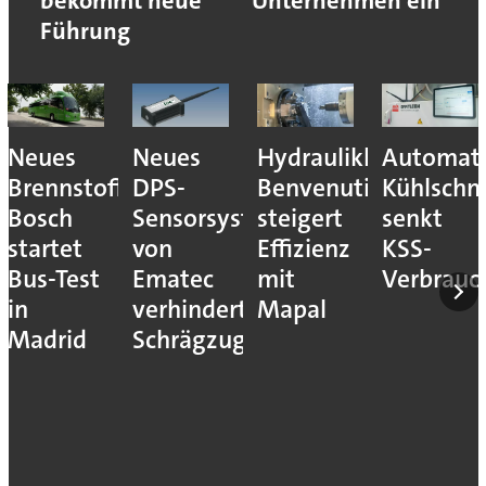
bekommt neue
Unternehmen ein
Führung
Neues
Neues
Hydraulikhersteller
Automati
Brennstoffzellensystem:
DPS-
Benvenuti
Kühlschm
Bosch
Sensorsystem
steigert
senkt
startet
von
Effizienz
KSS-
Bus-Test
Ematec
mit
Verbrauc
in
verhindert
Mapal
Madrid
Schrägzug