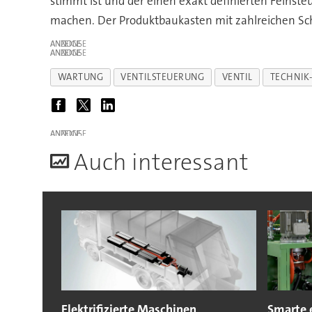
stimmt ist und der einen exakt definierten Feins
machen. Der Produktbaukasten mit zahlreichen Schi
ANZEIGE
ANZEIGE
WARTUNG
VENTILSTEUERUNG
VENTIL
TECHNIK
ANZEIGE
A
uch interessant
Elektrifizierte Maschinen
Smarte 