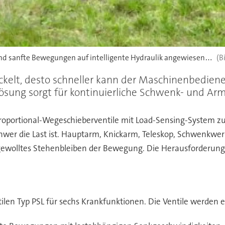
 und sanfte Bewegungen auf intelligente Hydraulik angewiesen…
uckelt, desto schneller kann der Maschinenbedie
Lösung sorgt für kontinuierliche Schwenk- und 
portional-Wegeschieberventile mit Load-Sensing-System zum 
er die Last ist. Hauptarm, Knickarm, Teleskop, Schwenkwerk
ewolltes Stehenbleiben der Bewegung. Die Herausforderung 
len Typ PSL für sechs Krankfunktionen. Die Ventile werden el