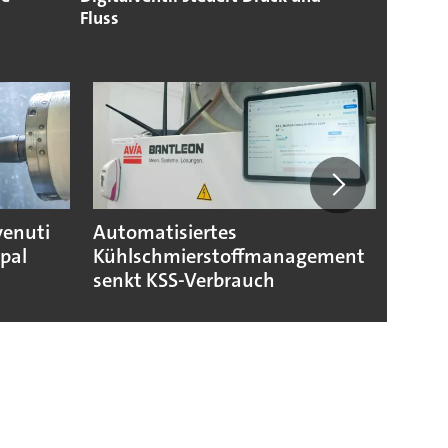
Fluss
venuti
Automatisiertes
Smart
apal
Kühlschmierstoffmanagement
Komp
senkt KSS-Verbrauch
indus