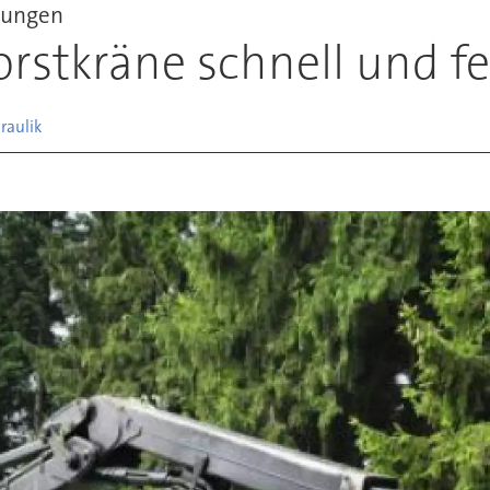
gungen
rstkräne schnell und fe
raulik