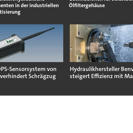
nten in der industriellen
Ölfiltergehäuse
isierung
PS-Sensorsystem von
Hydraulikhersteller Ben
verhindert Schrägzug
steigert Effizienz mit M