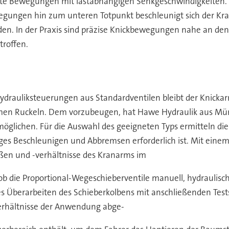
rte Bewegungen mit lastabhängigen Senkgeschwindigkeiten. 
Bewegungen hin zum unteren Totpunkt beschleunigt sich der 
den. In der Praxis sind präzise Knickbewegungen nahe an 
roffen.
ydrauliksteuerungen aus Standardventilen bleibt der Knicka
Ruckeln. Dem vorzubeugen, hat Hawe Hydraulik aus Münche
rmöglichen. Für die Auswahl des geeigneten Typs ermitteln di
es Beschleunigen und Abbremsen erforderlich ist. Mit einem
rößen und -verhältnisse des Kranarms im
b die Proportional-Wegeschieberventile manuell, hydraulisch
s Überarbeiten des Schieberkolbens mit anschließenden Tests
rverhältnisse der Anwendung abge-