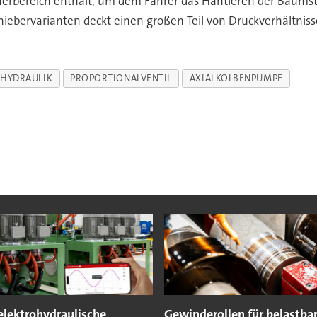
teuerbereich enthält, um dem Fahrer das Hantieren der Baum
ebervarianten deckt einen großen Teil von Druckverhältniss
-HYDRAULIK
PROPORTIONALVENTIL
AXIALKOLBENPUMPE
elektrohydraulische
Gewinderollen für belastba