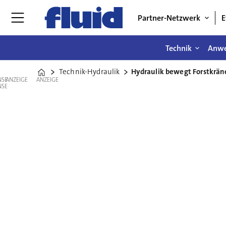
Partner-Netzwerk
E
Technik
Anw
Technik-Hydraulik
Hydraulik bewegt Forstkräne
Home
ANZEIGE
ANZEIGE