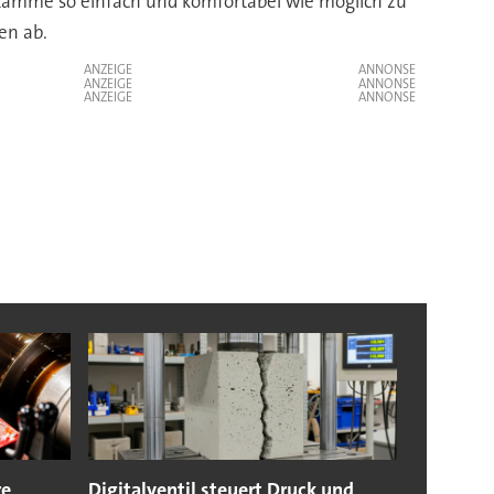
stämme so einfach und komfortabel wie möglich zu
en ab.
ANZEIGE
ANZEIGE
ANZEIGE
re
Digitalventil steuert Druck und