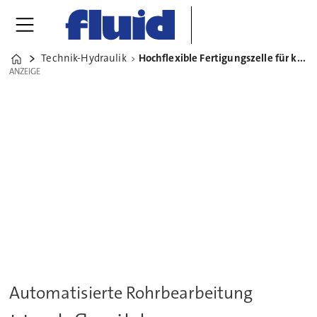
Technik-Hydraulik
Hochflexible Fertigungszelle für komplexe Rohrvarianten
Home
ANZEIGE
ANZEIGE
Automatisierte Rohrbearbeitung