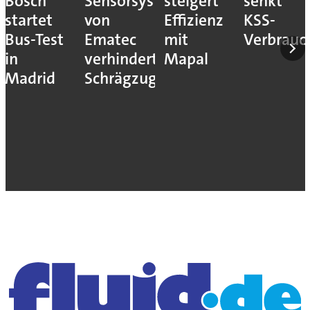
Bosch
Sensorsystem
steigert
senkt
startet
von
Effizienz
KSS-
Bus-Test
Ematec
mit
Verbrauc
in
verhindert
Mapal
Madrid
Schrägzug