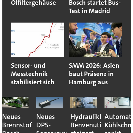
Ölfiltergehäuse
Bosch startet Bus-
Test in Madrid
Sensor- und
SMM 2026: Asien
Messtechnik
baut Präsenz in
stabilisiert sich
Hamburg aus
Neues
Neues
Hydraulikhersteller
Automati
Brennstoffzellensystem:
DPS-
Benvenuti
Kühlschm