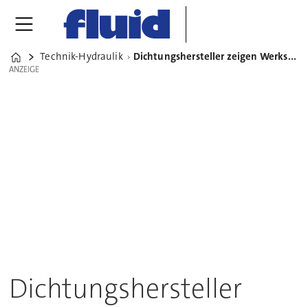
Technik-Hydraulik
Dichtungshersteller zeigen Werkstoffneuheiten auf der Hannover Messe
Home
ANZEIGE
ANZEIGE
Dichtungshersteller