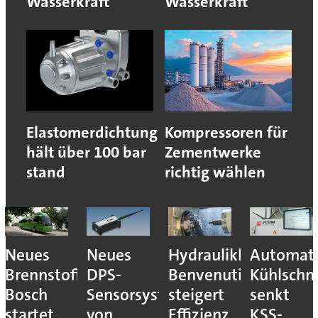
Wasserkraft
Wasserkraft
Elastomerdichtung
Kompressoren für
hält über 100 bar
Zementwerke
stand
richtig wählen
Neues
Neues
Hydraulikhersteller
Automati
Brennstoffzellensystem:
DPS-
Benvenuti
Kühlschm
Bosch
Sensorsystem
steigert
senkt
startet
von
Effizienz
KSS-