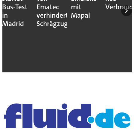
Bus-Test
Ematec
mit
Verbrauc
in
verhindert
Mapal
Madrid
Schrägzug