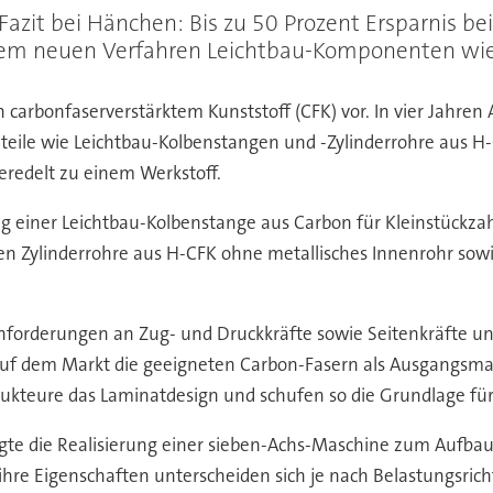
 Fazit bei Hänchen: Bis zu 50 Prozent Ersparnis be
nem neuen Verfahren Leichtbau-Komponenten wie
n carbonfaserverstärktem Kunststoff (CFK) vor. In vier Jahre
uteile wie Leichtbau-Kolbenstangen und -Zylinderrohre aus 
redelt zu einem Werkstoff.
ung einer Leichtbau-Kolbenstange aus Carbon für Kleinstück
n Zylinderrohre aus H-CFK ohne metallisches Innenrohr sow
Anforderungen an Zug- und Druckkräfte sowie Seitenkräfte 
uf dem Markt die geeigneten Carbon-Fasern als Ausgangsmat
kteure das Laminatdesign und schufen so die Grundlage für
lgte die Realisierung einer sieben-Achs-Maschine zum Auf
ihre Eigenschaften unterscheiden sich je nach Belastungsric