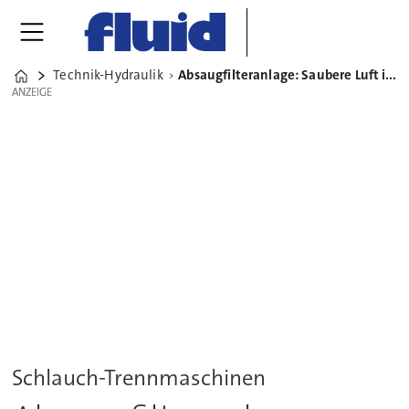
Technik-Hydraulik
Absaugfilteranlage: Saubere Luft in der Schlauchwerkstatt
Home
ANZEIGE
ANZEIGE
Schlauch-Trennmaschinen