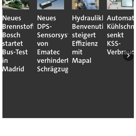
Neues
Neues
Hydraulikhersteller
Automati
Brennstoffzellensystem:
DPS-
Benvenuti
Kühlschm
Bosch
Sensorsystem
steigert
senkt
startet
von
Effizienz
KSS-
Bus-Test
Ematec
mit
Verbrauc
in
verhindert
Mapal
Madrid
Schrägzug