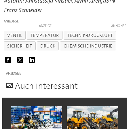
Autorin: Anastassija Kinstler, Armaturenfabrik
Franz Schneider
ANZEIGE
ANZEIGE
VENTIL
TEMPERATUR
TECHNIK-DRUCKLUFT
SICHERHEIT
DRUCK
CHEMISCHE INDUSTRIE
ANZEIGE
A
uch interessant