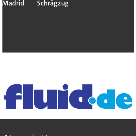
Madrid
Schrägzug