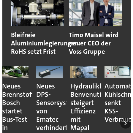
Bleifreie
Timo Maisel wird
Aluminiumlegierungen:
neuer CEO der
RoHS setzt Frist
Voss Gruppe
Neues
Neues
Hydraulikhersteller
Automati
Brennstoffzellensystem:
DPS-
Benvenuti
Kühlschm
Bosch
Sensorsystem
steigert
senkt
startet
von
Effizienz
KSS-
Bus-Test
Ematec
mit
Verbrauc
in
verhindert
Mapal