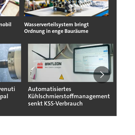
mobil
Wasserverteilsystem bringt
Ordnung in enge Bauräume
venuti
Automatisiertes
Smart
apal
Kühlschmierstoffmanagement
Komp
senkt KSS-Verbrauch
indus