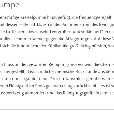
lpumpe
hrstufige Kreiselpumpe hinzugefügt, die frequenzgeregelt 
 mit dessen Hilfe Luftblasen in den Volumenstrom des Reinigu
ie Luftblasen abwechselnd vergrößert und verkleinert“, erk
prallen sie immer wieder gegen die Ablagerungen. Auf diese
t sich die Innenfläche der Kühlkanäle großflächig bürsten, 
schluss an den gesamten Reinigungsprozess wird die Chemika
 sichergestellt, dass sämtliche chemische Rückstände aus de
en, kann nun sogar der neue Druckluftanschluss genutzt werde
rlei Flüssigkeit im Spritzgusswerkzeug zurückbleibt – es ist
usswerkzeug abmontiert und das Reinigungsgerät, in dem sich 