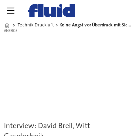
Technik-Druckluft
Keine Angst vor Überdruck mit Sicherheitsventilen
Home
ANZEIGE
ANZEIGE
Interview: David Breil, Witt-
Gasetechnik