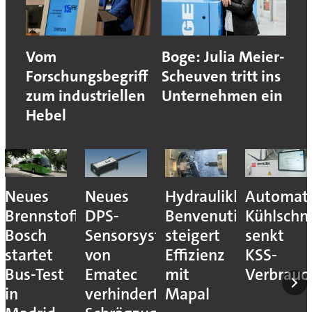
Vom
Boge: Julia Meier-
Forschungsbegriff
Scheuven tritt ins
zum industriellen
Unternehmen ein
Hebel
Neues
Neues
Hydraulikhersteller
Automati
Brennstoffzellensystem:
DPS-
Benvenuti
Kühlschm
Bosch
Sensorsystem
steigert
senkt
startet
von
Effizienz
KSS-
Bus-Test
Ematec
mit
Verbrauc
in
verhindert
Mapal