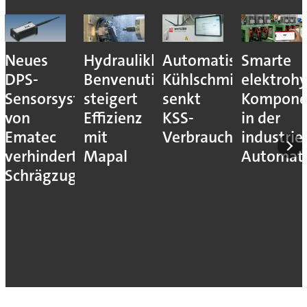
Neues
Hydraulikhersteller
Automatisiertes
Smarte
DPS-
Benvenuti
Kühlschmierstoffm
elektrohy
Sensorsystem
steigert
senkt
Kompone
von
Effizienz
KSS-
in der
Ematec
mit
Verbrauch
industrie
verhindert
Mapal
Automati
Schrägzug