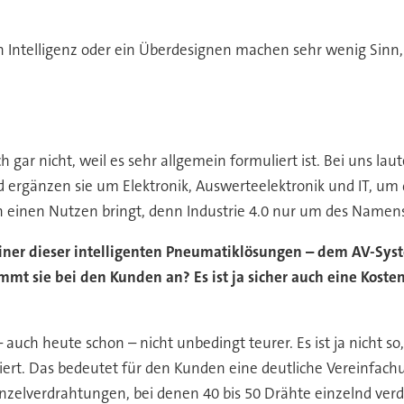
on Intelligenz oder ein Überdesignen machen sehr wenig Sinn
 gar nicht, weil es sehr allgemein formuliert ist. Bei uns lau
ergänzen sie um Elektronik, Auswerteelektronik und IT, um 
den einen Nutzen bringt, denn Industrie 4.0 nur um des Namen
iner dieser intelligenten Pneumatiklösungen – dem AV-Sys
ommt sie bei den Kunden an? Es ist ja sicher auch eine Koste
uch heute schon – nicht unbedingt teurer. Es ist ja nicht s
ert. Das bedeutet für den Kunden eine deutliche Vereinfachun
inzelverdrahtungen, bei denen 40 bis 50 Drähte einzelnd ver