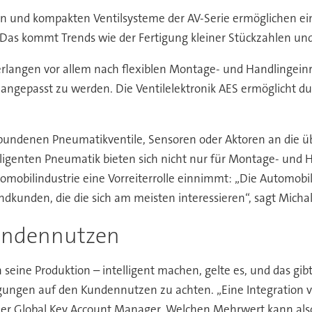
ten und kompakten Ventilsysteme der AV-Serie ermöglichen ein
. Das kommt Trends wie der Fertigung kleiner Stückzahlen u
erlangen vor allem nach flexiblen Montage- und Handlingeinri
epasst zu werden. Die Ventilelektronik AES ermöglicht dur
verbundenen Pneumatikventile, Sensoren oder Aktoren an die
lligenten Pneumatik bieten sich nicht nur für Montage- und
omobilindustrie eine Vorreiterrolle einnimmt: „Die Automobil
dkunden, die die sich am meisten interessieren“, sagt Micha
Kundennutzen
ine Produktion – intelligent machen, gelte es, und das gib
egungen auf den Kundennutzen zu achten. „Eine Integration 
o der Global Key Account Manager. Welchen Mehrwert kann al