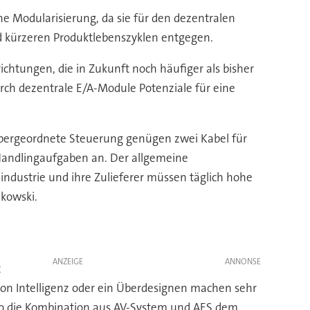
e Modularisierung, da sie für den dezentralen
nd kürzeren Produktlebenszyklen entgegen.
chtungen, die in Zukunft noch häufiger als bisher
ch dezentrale E/A-Module Potenziale für eine
 übergeordnete Steuerung genügen zwei Kabel für
 Handlingaufgaben an. Der allgemeine
industrie und ihre Zulieferer müssen täglich hohe
lkowski.
ANZEIGE
t
von Intelligenz oder ein Überdesignen machen sehr
so die Kombination aus AV-System und AES dem