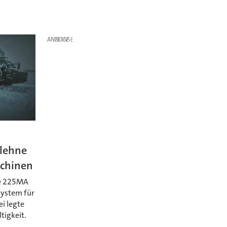
ANZEIGE
lehne
schinen
ne 225MA
system für
i legte
tigkeit.