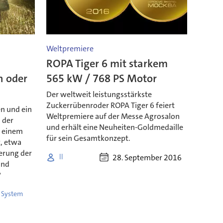
Weltpremiere
ROPA Tiger 6 mit starkem
n oder
565 kW / 768 PS Motor
Der weltweit leistungsstärkste
Zuckerrübenroder ROPA Tiger 6 feiert
n und ein
Weltpremiere auf der Messe Agrosalon
 der
und erhält eine Neuheiten-Goldmedaille
h einem
für sein Gesamtkonzept.
z, etwa
ierung der
28. September 2016
ll
ind
?
l System