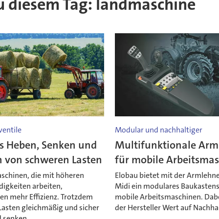
 zu diesem Tag: landmaschine
ventile
Modular und nachhaltiger
es Heben, Senken und
Multifunktionale Arm
n von schweren Lasten
für mobile Arbeitsma
schinen, die mit höheren
Elobau bietet mit der Armleh
igkeiten arbeiten,
Midi ein modulares Baukasten
en mehr Effizienz. Trotzdem
mobile Arbeitsmaschinen. Dabe
 Lasten gleichmäßig und sicher
der Hersteller Wert auf Nachhal
 senken.