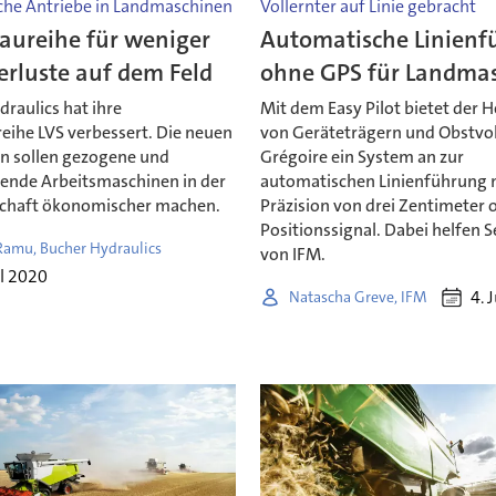
che Antriebe in Landmaschinen
Vollernter auf Linie gebracht
aureihe für weniger
Automatische Linien
erluste auf dem Feld
ohne GPS für Landma
raulics hat ihre
Mit dem Easy Pilot bietet der H
eihe LVS verbessert. Die neuen
von Geräteträgern und Obstvol
n sollen gezogene und
Grégoire ein System an zur
rende Arbeitsmaschinen in der
automatischen Linienführung m
chaft ökonomischer machen.
Präzision von drei Zentimeter
Positionssignal. Dabei helfen 
Ramu, Bucher Hydraulics
von IFM.
il 2020
4. 
Natascha Greve, IFM