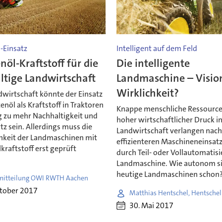
-Einsatz
Intelligent auf dem Feld
nöl-Kraftstoff für die
Die intelligente
ltige Landwirtschaft
Landmaschine – Visio
Wirklichkeit?
dwirtschaft könnte der Einsatz
enöl als Kraftstoff in Traktoren
Knappe menschliche Ressource
g zu mehr Nachhaltigkeit und
hoher wirtschaftlicher Druck in
z sein. Allerdings muss die
Landwirtschaft verlangen nac
chkeit der Landmaschinen mit
effizienteren Maschineneinsat
kraftstoff erst geprüft
durch Teil- oder Vollautomatis
Landmaschine. Wie autonom s
heutige Landmaschinen schon
mitteilung OWI RWTH Aachen
ktober 2017
Matthias Hentschel, Hentsche
30. Mai 2017