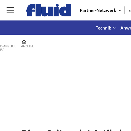
Partner-Netzwerk
E
Technik
Anw
Home
ANZEIGE
ANZEIGE
Tag:
landmaschine