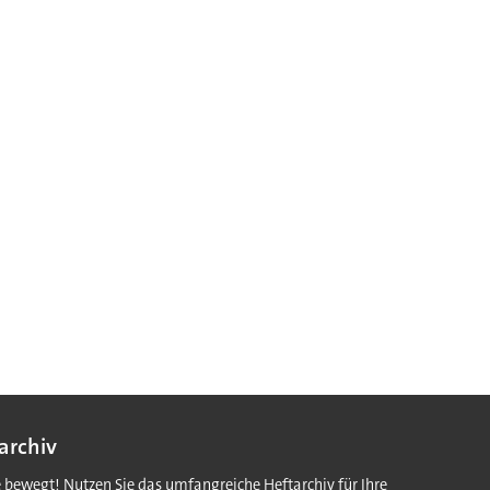
archiv
e bewegt! Nutzen Sie das umfangreiche Heftarchiv für Ihre