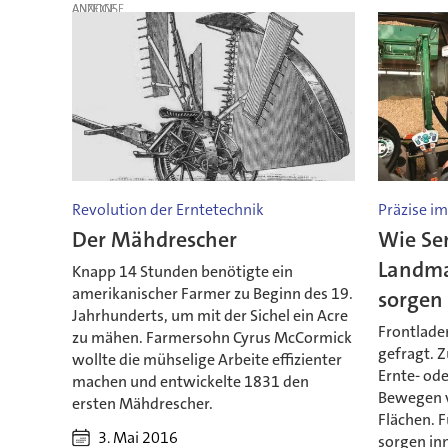
ANZEIGE
Revolution der Erntetechnik
Präzise im
Der Mähdrescher
Wie Se
Landma
Knapp 14 Stunden benötigte ein
amerikanischer Farmer zu Beginn des 19.
sorgen
Jahrhunderts, um mit der Sichel ein Acre
Frontlader
zu mähen. Farmersohn Cyrus McCormick
gefragt. 
wollte die mühselige Arbeite effizienter
Ernte- ode
machen und entwickelte 1831 den
Bewegen v
ersten Mähdrescher.
Flächen. F
3. Mai 2016
sorgen in