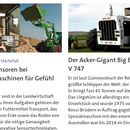
Der Acker-Gigant Big 
 Härtefall
V 747
nsoren bei
schinen für Gefühl
Er ist laut Guinnessbuch der R
größte Schlepper der Welt: der
Er bringt fast 45 Tonnen auf d
 sind in der Landwirtschaft
Das Ungetüm ist allerdings ein
Zu ihren Aufgaben gehören der
Einzelstück und wurde 1975 v
r Futtermittel-Transport, das
Rossi-Brüdern in Auftrag gege
on Erde sowie das Roden von
Spezialmaschine mit den eno
ür die nötige Genauigkeit
Ausmaßen war bis 2014 im Ein
novative Sensortechnologien.