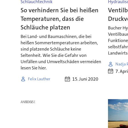
Schlauchtechnik
Hydraulis
So verhindern Sie bei heißen
Ventilb
Temperaturen, dass die
Druckv
Schläuche platzen
Bucher Hyd
Ventilbaur
Bei Land- und Baumaschinen, die bei
Funktione
heißen Sommertemperaturen arbeiten,
selbstfah
sind platzende Schläuche keine
Landwirts
Seltenheit. Wie Sie die Gefahr von
Unfällen und Umweltschäden vermeiden
Nadja 
lesen Sie hier.
7. Apr
15. Juni 2020
Felix Lauther
ANZEIGE