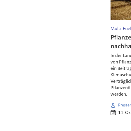
Multi-Fuel
Pflanze
nachha
In der Lan
von Pflanz
ein Beitra
Klimaschut
Verträgli
Pflanzenöl
werden.
Presse
11. O