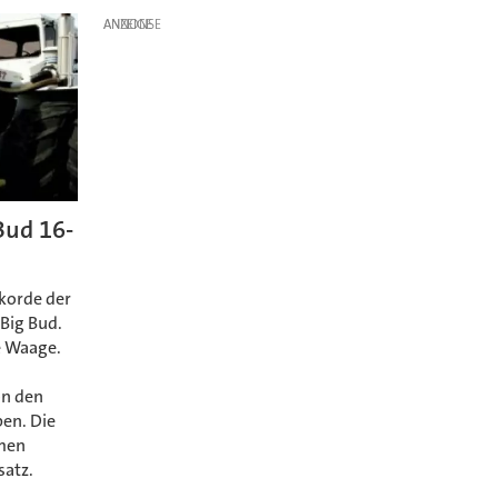
ANZEIGE
Bud 16-
ekorde der
 Big Bud.
ie Waage.
on den
ben. Die
rmen
satz.