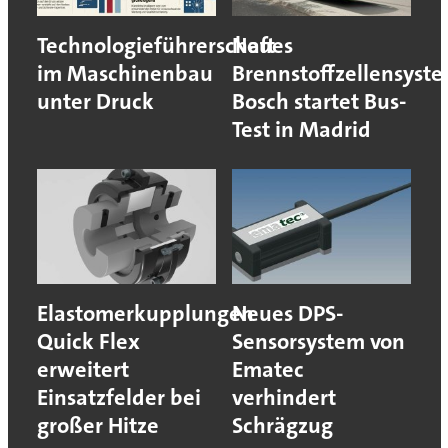
Technologieführerschaft
Neues
im Maschinenbau
Brennstoffzellensyst
unter Druck
Bosch startet Bus-
Test in Madrid
Elastomerkupplungen
Neues DPS-
Quick Flex
Sensorsystem von
erweitert
Ematec
Einsatzfelder bei
verhindert
großer Hitze
Schrägzug