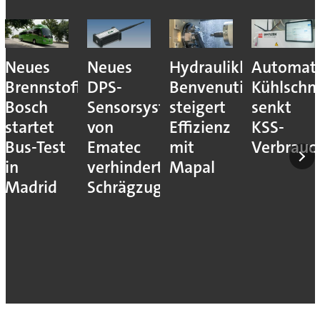
Neues
Neues
Hydraulikhersteller
Automati
Brennstoffzellensystem:
DPS-
Benvenuti
Kühlschm
Bosch
Sensorsystem
steigert
senkt
startet
von
Effizienz
KSS-
Bus-Test
Ematec
mit
Verbrauc
in
verhindert
Mapal
Madrid
Schrägzug