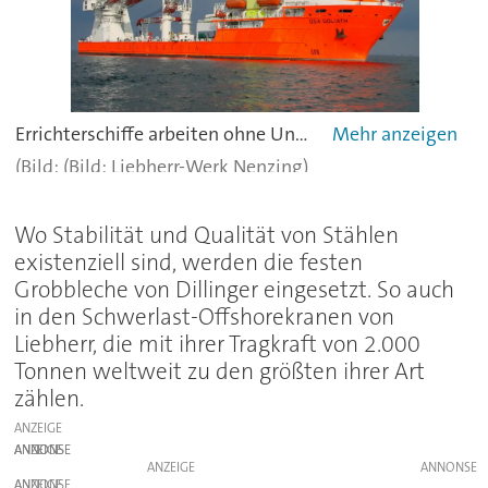
Errichterschiffe arbeiten ohne Unterbrechung mehrere Monate auf dem Meer am Auf-, Um- oder Abbau von Offshore-Plattformen oder montieren Offshore-Windanlagen. Mit 180 Metern Länge, 32 Metern Breite und 25.812 BRZ zählen die OSA Goliath und ihr Schwesterschiff, die Sampson, zu den weltweit größten Schwerlastschiffen dieser Art. Insgesamt drei Krane kommen an Bord zum Einsatz – neben dem Schwerlastkran MTC 78000 von Liebherr mit einer maximalen Traglast von 2.000 Tonnen noch zwei weitere mit 100 Tonnen und 70 Tonnen Hebekraft.
(Bild: Liebherr-Werk Nenzing)
Wo Stabilität und Qualität von Stählen
existenziell sind, werden die festen
Grobbleche von Dillinger eingesetzt. So auch
in den Schwerlast-Offshorekranen von
Liebherr, die mit ihrer Tragkraft von 2.000
Tonnen weltweit zu den größten ihrer Art
zählen.
ANZEIGE
ANZEIGE
ANZEIGE
ANZEIGE