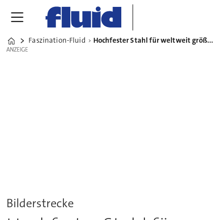
Faszination-Fluid
Hochfester Stahl für weltweit größte Schwerlast-Offshorekrane
Home
ANZEIGE
ANZEIGE
Bilderstrecke