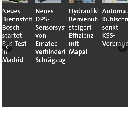
Neues
Neues
Hydraulikhersteller
Automati
Brennstoffzellensystem:
DPS-
Benvenuti
Kühlschm
Bosch
Sensorsystem
steigert
senkt
startet
von
Effizienz
KSS-
Bus-Test
Ematec
mit
Verbrauc
in
verhindert
Mapal
Madrid
Schrägzug